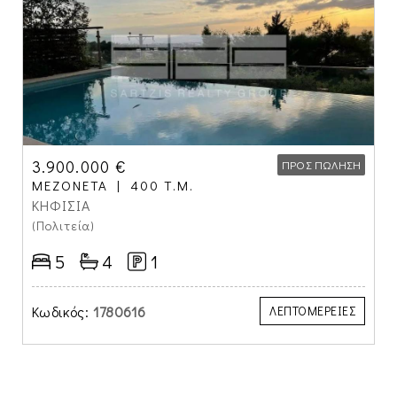
3.900.000 €
ΠΡΟΣ ΠΏΛΗΣΗ
ΜΕΖΟΝΈΤΑ
400 Τ.Μ.
ΚΗΦΙΣΙΑ
(Πολιτεία)
5
4
1
Κωδικός:
1780616
ΛΕΠΤΟΜΕΡΕΙΕΣ