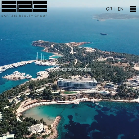
GR
|
EN