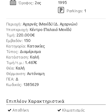
1995
Όροφος:
2ος
Parkings
:
1
Περιοχή:
Αχαρνές (Μενίδι) (Δ. Αχαρνών)
Υποπεριοχή:
Κέντρο (Παλαιό Μενίδι)
Τιμή:
220.000€
Εμβαδόν:
150
Κατηγορία:
Κατοικίες
Τύπος:
Διαμέρισμα
Κατάσταση:
Καλή
Τιμή/τ.μ.:
1.467€
Θέα:
Καλή
Θέρμανση:
Αυτόνομη
ΠΕΑ:
Δ
Κωδικός:
1385629
Επιπλέον Χαρακτηριστικά
Αποθήκη
Κλιματισμός