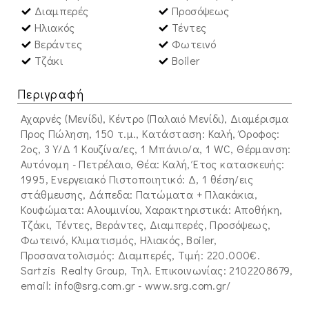
Διαμπερές
Προσόψεως
Ηλιακός
Τέντες
Βεράντες
Φωτεινό
Τζάκι
Boiler
Περιγραφή
Αχαρνές (Μενίδι), Κέντρο (Παλαιό Μενίδι), Διαμέρισμα
Προς Πώληση, 150 τ.μ., Κατάσταση: Καλή, Όροφος:
2ος, 3 Υ/Δ 1 Κουζίνα/ες, 1 Μπάνιο/α, 1 WC, Θέρμανση:
Αυτόνομη - Πετρέλαιο, Θέα: Καλή, Έτος κατασκευής:
1995, Ενεργειακό Πιστοποιητικό: Δ, 1 θέση/εις
στάθμευσης, Δάπεδα: Πατώματα + Πλακάκια,
Kουφώματα: Αλουμινίου, Χαρακτηριστικά: Αποθήκη,
Τζάκι, Τέντες, Βεράντες, Διαμπερές, Προσόψεως,
Φωτεινό, Κλιματισμός, Ηλιακός, Boiler,
Προσανατολισμός: Διαμπερές, Τιμή: 220.000€.
Sartzis Realty Group, Τηλ. Επικοινωνίας: 2102208679,
email:
info@srg.com.gr
- www.srg.com.gr/