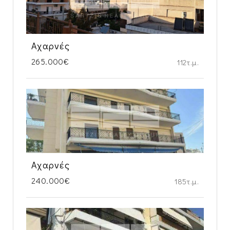
Αχαρνές
265.000€
112τ.μ.
Αχαρνές
240.000€
185τ.μ.