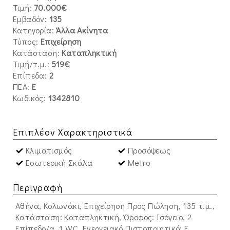
Τιμή:
70.000€
Εμβαδόν:
135
Κατηγορία:
Άλλα Ακίνητα
Τύπος:
Επιχείρηση
Κατάσταση:
Καταπληκτική
Τιμή/τ.μ.:
519€
Επίπεδα:
2
ΠΕΑ:
E
Κωδικός:
1342810
Επιπλέον Χαρακτηριστικά
Κλιματισμός
Προσόψεως
Εσωτερική Σκάλα
Metro
Περιγραφή
Αθήνα, Κολωνάκι, Επιχείρηση Προς Πώληση, 135 τ.μ.,
Κατάσταση: Καταπληκτική, Όροφος: Ισόγειο, 2
Επίπεδο/α, 1 WC, Ενεργειακό Πιστοποιητικό: Ε,